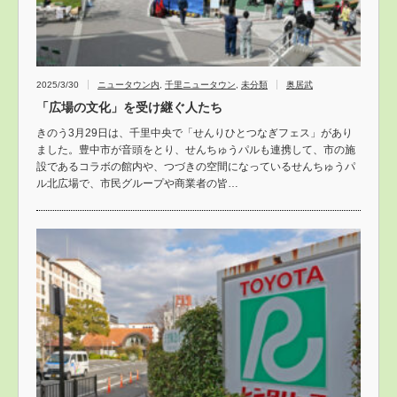
2025/3/30
ニュータウン内
,
千里ニュータウン
,
未分類
奥居武
「広場の文化」を受け継ぐ人たち
きのう3月29日は、千里中央で「せんりひとつなぎフェス」があり
ました。豊中市が音頭をとり、せんちゅうパルも連携して、市の施
設であるコラボの館内や、つづきの空間になっているせんちゅうパ
ル北広場で、市民グループや商業者の皆…