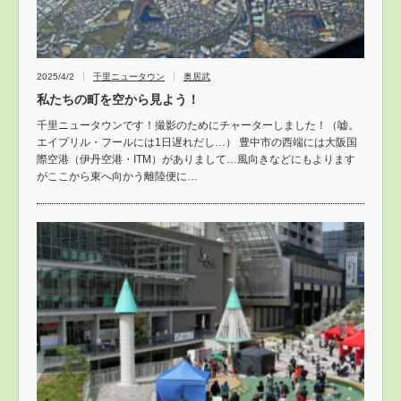
2025/4/2
千里ニュータウン
奥居武
私たちの町を空から見よう！
千里ニュータウンです！撮影のためにチャーターしました！（嘘。
エイプリル・フールには1日遅れだし…） 豊中市の西端には大阪国
際空港（伊丹空港・ITM）がありまして…風向きなどにもよります
がここから東へ向かう離陸便に…