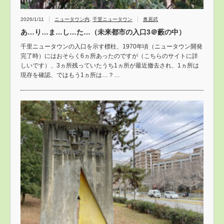
2026/1/11
ニュータウン内
,
千里ニュータウン
奥居武
あ…り…ま…し…た…（未来都市の入口3＠藪の中）
千里ニュータウンの入口を示す標柱、1970年頃（ニュータウン開発
完了時）にはおそらく6ヵ所あったのですが（こちらのサイトに詳
しいです）、3ヵ所残っていたうち1ヵ所が最近撤去され、1ヵ所は
現存を確認、ではもう1ヵ所は…？…