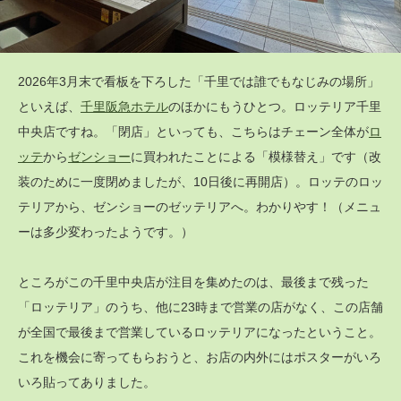
2026年3月末で看板を下ろした「千里では誰でもなじみの場所」
といえば、
千里阪急ホテル
のほかにもうひとつ。ロッテリア千里
中央店ですね。「閉店」といっても、こちらはチェーン全体が
ロ
ッテ
から
ゼンショー
に買われたことによる「模様替え」です（改
装のために一度閉めましたが、10日後に再開店）。ロッテのロッ
テリアから、ゼンショーのゼッテリアへ。わかりやす！（メニュ
ーは多少変わったようです。）
ところがこの千里中央店が注目を集めたのは、最後まで残った
「ロッテリア」のうち、他に23時まで営業の店がなく、この店舗
が全国で最後まで営業しているロッテリアになったということ。
これを機会に寄ってもらおうと、お店の内外にはポスターがいろ
いろ貼ってありました。