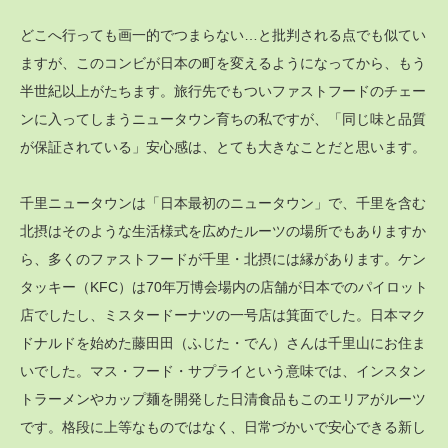
どこへ行っても画一的でつまらない…と批判される点でも似てい
ますが、このコンビが日本の町を変えるようになってから、もう
半世紀以上がたちます。旅行先でもついファストフードのチェー
ンに入ってしまうニュータウン育ちの私ですが、「同じ味と品質
が保証されている」安心感は、とても大きなことだと思います。
千里ニュータウンは「日本最初のニュータウン」で、千里を含む
北摂はそのような生活様式を広めたルーツの場所でもありますか
ら、多くのファストフードが千里・北摂には縁があります。ケン
タッキー（KFC）は70年万博会場内の店舗が日本でのパイロット
店でしたし、ミスタードーナツの一号店は箕面でした。日本マク
ドナルドを始めた藤田田（ふじた・でん）さんは千里山にお住ま
いでした。マス・フード・サプライという意味では、インスタン
トラーメンやカップ麺を開発した日清食品もこのエリアがルーツ
です。格段に上等なものではなく、日常づかいで安心できる新し