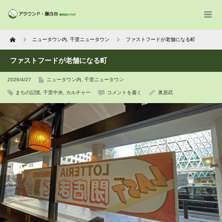
Home
ニュータウン内
,
千里ニュータウン
ファストフードが老舗になる町
ファストフードが老舗になる町
2026/4/27
ニュータウン内
,
千里ニュータウン
まちの記憶
,
千里中央
,
カルチャー
コメントを書く
奥居武