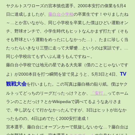
ヤクルトスワローズの宮本慎也選手。2000本安打の偉業を5月4
日に達成しましたが、
藤白台小学校
の卒業生です！やりましたね
～…とか言いながら、同じ小学校を卒業した僕はひどい運動オン
チ、野球オンチで、小学生時代もヒットなんかまず打たず（そも
そも野球という運動をめったにしなかった…）、たまに珍しく当
たったらいきなり三塁に走って大顰蹙…というのは実話です。…
同じ小学校出てもずいぶん違うもんですね～。
藤白台小学校では地元の星である大先輩（僕のことじゃないです
TV
よ）が2000本目を打つ瞬間を皆で見ようと、5月3日と4日、
観戦大会
を行いました。この写真は藤白橋の貼り紙。僕はヤク
ルトってどっちのリーグだったっけ？とか、
「安打」
ってホーム
ランのことだっけ？とかWikipediaで調べてるようなありさま
で、申し訳なくて行かなかったんですが、3日はヒットが出なか
ったものの、4日はめでたく2000安打達成！
宮本選手、藤白台にオープンカーで凱旋しないかな…？藤白台は