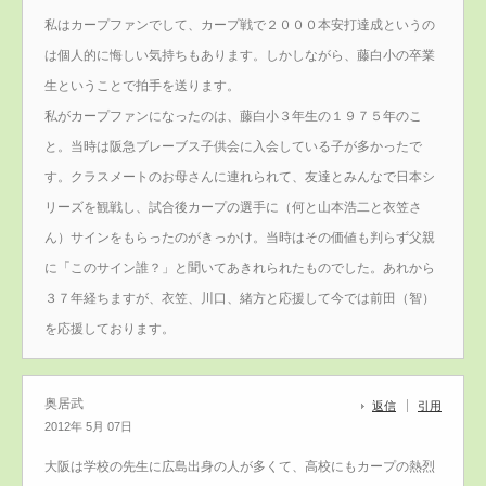
私はカープファンでして、カープ戦で２０００本安打達成というの
は個人的に悔しい気持ちもあります。しかしながら、藤白小の卒業
生ということで拍手を送ります。
私がカープファンになったのは、藤白小３年生の１９７５年のこ
と。当時は阪急ブレーブス子供会に入会している子が多かったで
す。クラスメートのお母さんに連れられて、友達とみんなで日本シ
リーズを観戦し、試合後カープの選手に（何と山本浩二と衣笠さ
ん）サインをもらったのがきっかけ。当時はその価値も判らず父親
に「このサイン誰？」と聞いてあきれられたものでした。あれから
３７年経ちますが、衣笠、川口、緒方と応援して今では前田（智）
を応援しております。
奥居武
返信
引用
2012年 5月 07日
大阪は学校の先生に広島出身の人が多くて、高校にもカープの熱烈