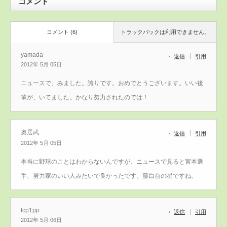
コメント
コメント (6)
トラックバックは利用できません。
yamada
返信
引用
2012年 5月 05日
ニュースで、みました。誇りです。おめでとうございます。いい後
輩が、いてました。かなり努力されたのでは！
奥居武
返信
引用
2012年 5月 05日
本当に野球のことはわからないんですが、ニュースで見ると宮本選
手、努力家のいい人みたいで良かったです。藤白台の星ですね。
tcp1pp
返信
引用
2012年 5月 06日