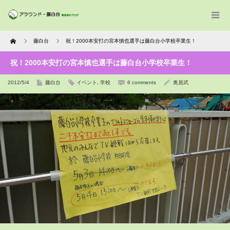
Home
藤白台
祝！2000本安打の宮本慎也選手は藤白台小学校卒業生！
祝！2000本安打の宮本慎也選手は藤白台小学校卒業生！
2012/5/4
藤白台
イベント
,
学校
6 comments
奥居武