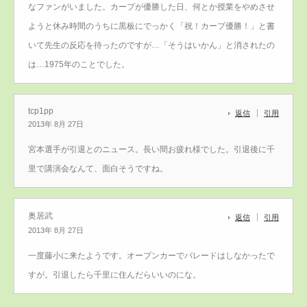
なファンがいました。カープが優勝した日、何とか授業をやめさせ
ようと休み時間のうちに黒板にでっかく「祝！カープ優勝！」と書
いて先生の反応を待ったのですが…「そうはいかん」と消されたの
は…1975年のことでした。
tcp1pp
返信
引用
2013年 8月 27日
宮本選手が引退とのニュース。長い間お疲れ様でした。引退後に千
里で講演会なんて、面白そうですね。
奥居武
返信
引用
2013年 8月 27日
一度藤小に来たようです。オープンカーでパレードはしなかったで
すが。引退したら千里に住んだらいいのにな。