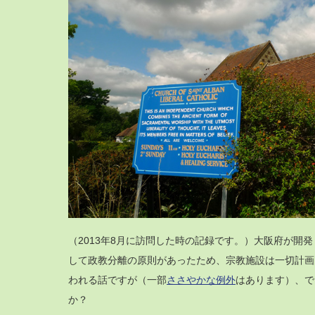
（2013年8月に訪問した時の記録です。）大阪府が開
して政教分離の原則があったため、宗教施設は一切計画
われる話ですが（一部
ささやかな例外
はあります）、で
か？