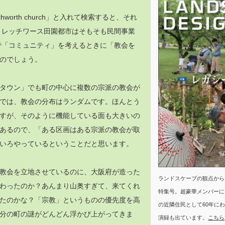
hworth church」と入れて検索すると、それ
 レッチワース田園都市はそもそも民間事業
で「コミュニティ」を考えるときに「教会を
のでしょう。
タウン」でも町の中心に複数の宗派の教会が
では、教会の分布はランダムです。ほんとう
すが、そのように機能している面も大きいの
あるので、「ある区画はある宗派の教会が取
いろやっているということだと思います。
教会を立地させているのに、大阪府が造った
ランドスケープの観点から
わったのか？あんまり山奥すぎて、来てくれ
特集号。超豪華メンバーに
たのかな？「宗教」というものの優先度を高
の近隣住民として60年に
分の町の謎がどんどん浮かび上がってきま
演録も出ています。
こちら