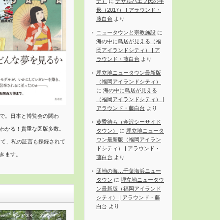
ナ）
に
ナザルバエフ氏の手
形（2017） | アラウンド・
藤白台
より
ニュータウンと宗教施設
に
海の中に鳥居が見える（福
岡アイランドシティ） | ア
ラウンド・藤白台
より
埋立地ニュータウン最新版
（福岡アイランドシティ）
に
海の中に鳥居が見える
（福岡アイランドシティ） |
アラウンド・藤白台
より
で。日本と博覧会の関わ
黄昏待ち（金沢シーサイド
わかる！貴重な図版多数。
タウン）
に
埋立地ニュータ
ウン最新版（福岡アイラン
して、私の証言も採録されて
ドシティ） | アラウンド・
きます。
藤白台
より
団地の海…千葉海浜ニュー
タウン
に
埋立地ニュータウ
ン最新版（福岡アイランド
シティ） | アラウンド・藤
白台
より