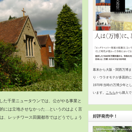
幕末から大阪・関西万博ま
り・ウラオモテが多面的に
1970年当時の万博少年と
います。
こちら
から購入で
発した千里ニュータウンでは、公がやる事業と
的には立地させなかった…というのはよく言
好評発売中！
は、レッチワース田園都市ではどうでしょう