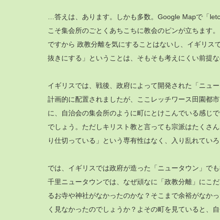
…答えは、あります。しかも多数。Google Mapで「letc
こそ集会所のごとくあちこちに教会のピンが立ちます。
ですから 政教分離を気にすることはないし、イギリス
抜きにする」ということは、そもそも考えにくい前提な
イギリスでは、戦後、政府によって開発された「ニュー
計画的に配置されましたが、ここレッチワース田園都市
に、自治会の集会所のように町にとけこんでいる感じで
でしょう。ただしキリスト教と言っても宗派はたくさん
り仕切っている」という専有性はなく、入り乱れていろ
では、イギリスでは政府が造った「ニュータウン」でも
千里ニュータウンでは、なぜ頑なに「政教分離」にこだ
るお寺や神社がなかったのかな？そこまで余裕がなかっ
く見なかったのでしょうか？よその町を見ていると、自