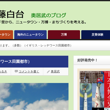
ータウン
海外のニュータウン
万博
災害体験
ります。（多数）（イギリス・レッチワース田園都市）
好評発売中！
チワース田園都市）
あるき
コメントを書く
奥居武