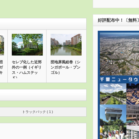
好評配布中！〔無料
団
セレブ化した近郊
団地屏風絵巻（シ
ガ
外の一例（イギリ
ンガポール・プン
キ
ス・ハムステッ
ゴル）
ド）
トラックバック ( 1 )