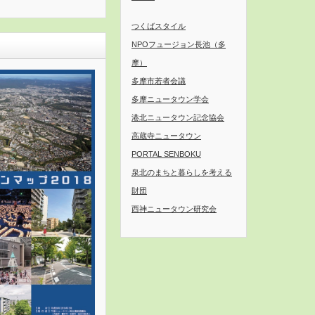
つくばスタイル
〕
NPOフュージョン長池（多
摩）
多摩市若者会議
多摩ニュータウン学会
港北ニュータウン記念協会
高蔵寺ニュータウン
PORTAL SENBOKU
泉北のまちと暮らしを考える
財団
西神ニュータウン研究会