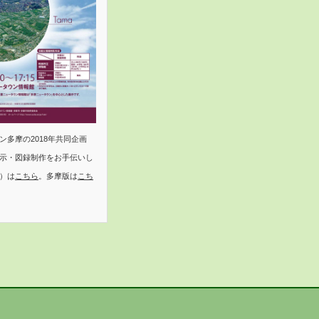
多摩の2018年共同企画
示・図録制作をお手伝いし
）は
こちら
。多摩版は
こち