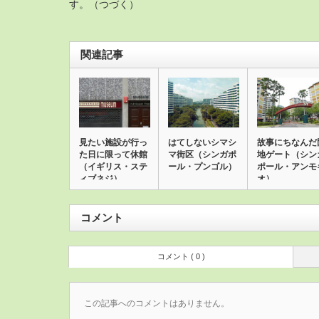
す。（つづく）
関連記事
見たい施設が行っ
はてしないシマシ
故事にちなんだ
た日に限って休館
マ街区（シンガポ
地ゲート（シン
（イギリス・ステ
ール・プンゴル）
ポール・アンモ
ィブネジ）
オ）
コメント
コメント ( 0 )
この記事へのコメントはありません。