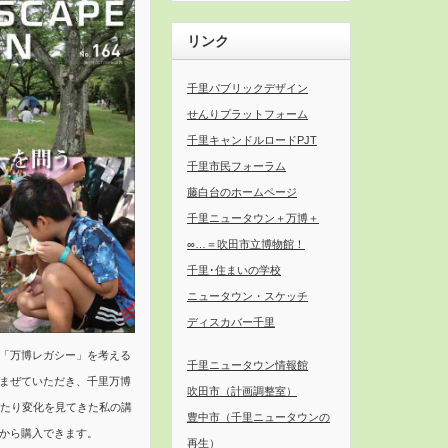
リンク
千里パブリックデザイン
せんりプラットフォーム
千里キャンドルロードPJT
千里市民フォーラム
藤白台のホームページ
千里ニュータウン＋万博＋
∞…＝吹田市立博物館！
千里･住まいの学校
ニュータウン・スケッチ
ディスカバー千里
「万博レガシー」を考える
千里ニュータウン情報館
まぜていただき、千里万博
吹田市（計画調整室）
わたり変化を見てきた私の講
豊中市（千里ニュータウンの
から購入できます。
再生）