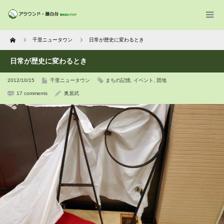
Home
千里ニュータウン
日常が歴史に変わるとき
日常が歴史に変わるとき
2012/10/15
千里ニュータウン
まちの記憶
,
イベント
,
団地
17 comments
奥居武