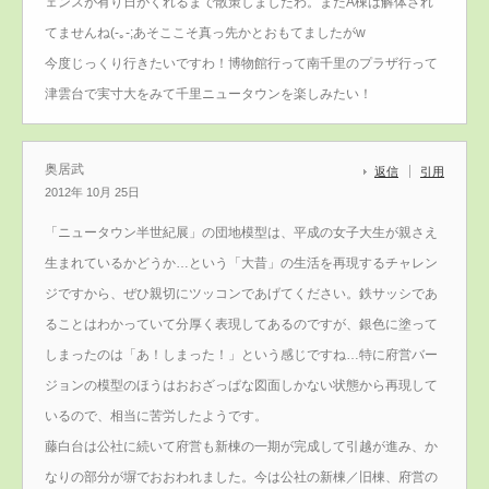
ェンスが有り日がくれるまで散策しましたわ。まだA棟は解体され
てませんね(-｡-;あそここそ真っ先かとおもてましたがw
今度じっくり行きたいですわ！博物館行って南千里のプラザ行って
津雲台で実寸大をみて千里ニュータウンを楽しみたい！
奥居武
返信
引用
2012年 10月 25日
「ニュータウン半世紀展」の団地模型は、平成の女子大生が親さえ
生まれているかどうか…という「大昔」の生活を再現するチャレン
ジですから、ぜひ親切にツッコンであげてください。鉄サッシであ
ることはわかっていて分厚く表現してあるのですが、銀色に塗って
しまったのは「あ！しまった！」という感じですね…特に府営バー
ジョンの模型のほうはおおざっぱな図面しかない状態から再現して
いるので、相当に苦労したようです。
藤白台は公社に続いて府営も新棟の一期が完成して引越が進み、か
なりの部分が塀でおおわれました。今は公社の新棟／旧棟、府営の