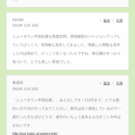
tcp1pp
返信
引用
2012年 11月 18日
ニュータウン半世紀展を再度訪問。団地模型がバージョンアップし
ていてびっくり。B39棟も見学してきました。増築した間取を見学
したのは初めて。けっこう広くなったんですね。南公園がすっかり
色づいて、とても美しい景色でした。
奥居武
返信
引用
2012年 11月 20日
「ニュータウン半世紀展」、あと少しです！11/25まで。とても面
白いのでぜひ行ってみてください。展示は日々進化しているので一
度行った方もぜひどうぞ。途中のいちょう並木もものすごく今年は
きれいです。
http://sui-haku.at.webry.info/