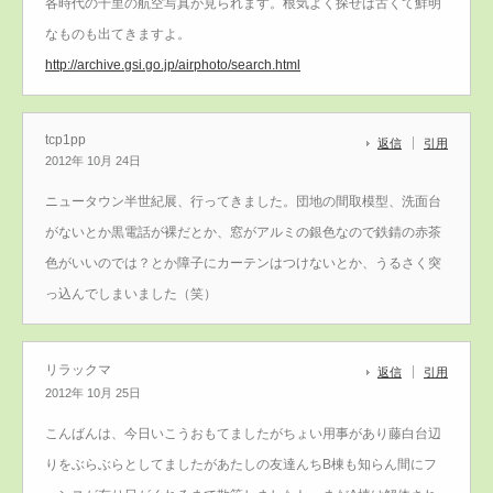
各時代の千里の航空写真が見られます。根気よく探せば古くて鮮明
なものも出てきますよ。
http://archive.gsi.go.jp/airphoto/search.html
tcp1pp
返信
引用
2012年 10月 24日
ニュータウン半世紀展、行ってきました。団地の間取模型、洗面台
がないとか黒電話が裸だとか、窓がアルミの銀色なので鉄錆の赤茶
色がいいのでは？とか障子にカーテンはつけないとか、うるさく突
っ込んでしまいました（笑）
リラックマ
返信
引用
2012年 10月 25日
こんばんは、今日いこうおもてましたがちょい用事があり藤白台辺
りをぶらぶらとしてましたがあたしの友達んちB棟も知らん間にフ