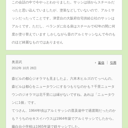
この会話の中で今やっとわかりました。サッシは頭からスチールだ
ったと思い込んでいましたが、塗装などしていないので、アルミサ
ッシだったってことです。津雲台の大阪府住宅供給公社のサッシは
アルミです。ただし、ベランダに出る扉はスチールで42年の間に何
度か塗り替えています しかしながら昔のアルミサッシなんで今のも
のほど綺麗なものではありません
奥居武
返信
引用
2012年 10月 28日
森ビルの都心ジオラマも見ましたよ。六本木ヒルズのてっぺんの。
森ビルは都心をニュータウンにするつもりなのかも？千里ニュータ
ウンのジオラマは北千里には縁がないですね。あれは「ニュータウ
ンに1個」です。
てつさん、1964年頃はアルミサッシの普及途中で過渡期だったのか
も？うちのセキスイハウスは1964年築でアルミサッシでしたから。
藤白台小学校は1965年築で鉄サッシでした。