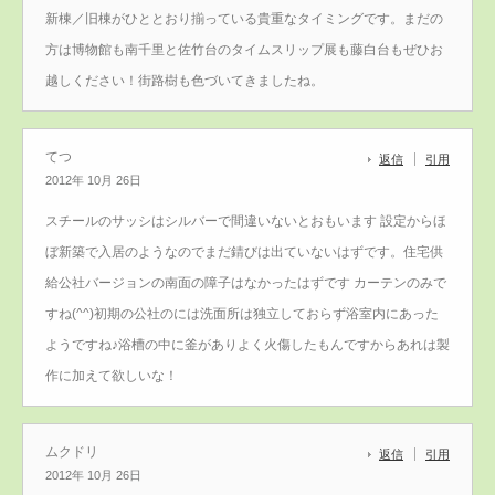
新棟／旧棟がひととおり揃っている貴重なタイミングです。まだの
方は博物館も南千里と佐竹台のタイムスリップ展も藤白台もぜひお
越しください！街路樹も色づいてきましたね。
てつ
返信
引用
2012年 10月 26日
スチールのサッシはシルバーで間違いないとおもいます 設定からほ
ぼ新築で入居のようなのでまだ錆びは出ていないはずです。住宅供
給公社バージョンの南面の障子はなかったはずです カーテンのみで
すね(^^)初期の公社のには洗面所は独立しておらず浴室内にあった
ようですね♪浴槽の中に釜がありよく火傷したもんですからあれは製
作に加えて欲しいな！
ムクドリ
返信
引用
2012年 10月 26日