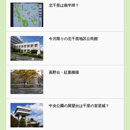
北千里は南半球？
今月限りの北千里地区公民館
高野台・紅葉模様
中央公園の展望台は千里の首里城？