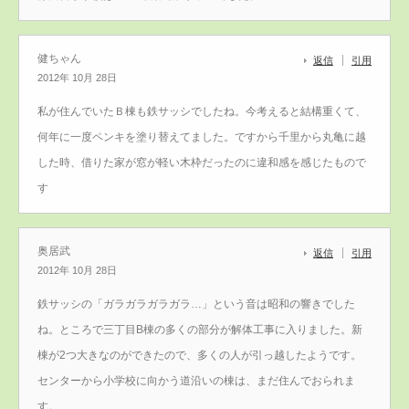
健ちゃん
返信
引用
2012年 10月 28日
私が住んでいたＢ棟も鉄サッシでしたね。今考えると結構重くて、
何年に一度ペンキを塗り替えてました。ですから千里から丸亀に越
した時、借りた家が窓が軽い木枠だったのに違和感を感じたもので
す
奥居武
返信
引用
2012年 10月 28日
鉄サッシの「ガラガラガラガラ…」という音は昭和の響きでした
ね。ところで三丁目B棟の多くの部分が解体工事に入りました。新
棟が2つ大きなのができたので、多くの人が引っ越したようです。
センターから小学校に向かう道沿いの棟は、まだ住んでおられま
す。