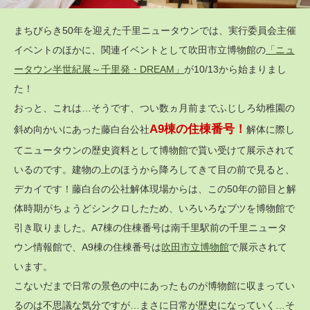
まちびらき50年を迎えた千里ニュータウンでは、実行委員会主催
イベントのほかに、関連イベントとして吹田市立博物館の
「ニュ
ータウン半世紀展～千里発・DREAM」
が10/13から始まりまし
た！
おっと、これは…そうです、つい数ヵ月前までふじしろ幼稚園の
A9棟の住棟番号！
斜め向かいにあった藤白台公社
解体に際し
てニュータウンの歴史資料として博物館で貰い受けて展示されて
いるのです。建物の上のほうから降ろしてきて目の前で見ると、
デカイです！藤白台の公社解体現場からは、この50年の節目と解
体時期がちょうどシンクロしたため、いろいろなブツを博物館で
引き取りました。A7棟の住棟番号は南千里駅前の千里ニュータ
ウン情報館で、A9棟の住棟番号は
吹田市立博物館
で展示されて
います。
こないだまで日常の景色の中にあったものが博物館に収まってい
るのは不思議な気分ですが…まさに日常が歴史になっていく…そ