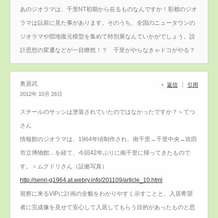
あのジオラマは、千里NT初期から在るものなんですか！彩都のジオ
ラマは以前に見た事があります。そのうち、全国のニュータウンの
ジオラマや団地復元模型を集めて特別展なんていかがでしょう。設
計思想の変遷などが一目瞭然！？ 千里がやらなきゃドコがやる？
奥居武
返信
引用
2012年 10月 26日
スチールのサッシは塗装されていたのではなかったですか？＞てつ
さん
情報館のジオラマは、1964年頃制作され、南千里→千里中央→吹田
市立博物館…を経て、今回42年ぶりに南千里に帰ってきたもので
す。＞ムクドリさん（証拠写真）
http://senri-g1964.at.webry.info/201109/article_10.html
視察に来るVIPに計画の全貌をわかりやすく示すことと、入居希望
者に完成像を見せて安心して入居してもらう目的があったものと思