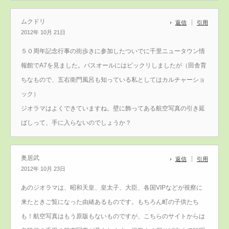
ムクドリ
返信
引用
2012年 10月 21日
５０周年記念行事の街歩きに参加したついでに千里ニュータウン情
報館でA7を見ました。バスオールにはビックリしましたが（田舎育
ちなもので、五右衛門風呂も知っている私としてはカルチャーショ
ック）
ジオラマはよくできていますね。壁に飾ってある航空写真の引き延
ばしって、手に入らないのでしょうか？
奥居武
返信
引用
2012年 10月 23日
あのジオラマは、昭和天皇、皇太子、大臣、各国VIPなどが視察に
来たときご覧になった由緒あるものです。もちろん町の子供たち
も！航空写真はもう原版もないものですが、こちらのサイトからは