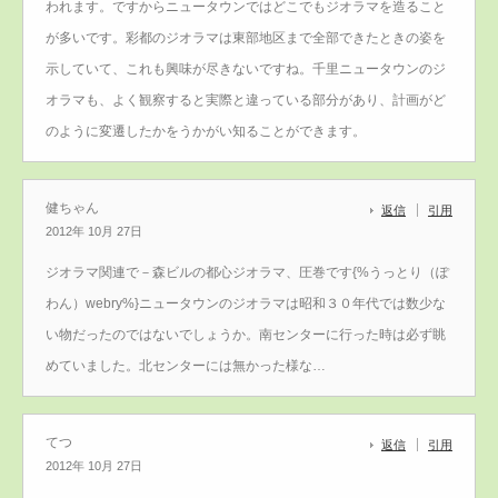
われます。ですからニュータウンではどこでもジオラマを造ること
が多いです。彩都のジオラマは東部地区まで全部できたときの姿を
示していて、これも興味が尽きないですね。千里ニュータウンのジ
オラマも、よく観察すると実際と違っている部分があり、計画がど
のように変遷したかをうかがい知ることができます。
健ちゃん
返信
引用
2012年 10月 27日
ジオラマ関連で－森ビルの都心ジオラマ、圧巻です{%うっとり（ぽ
わん）webry%}ニュータウンのジオラマは昭和３０年代では数少な
い物だったのではないでしょうか。南センターに行った時は必ず眺
めていました。北センターには無かった様な…
てつ
返信
引用
2012年 10月 27日