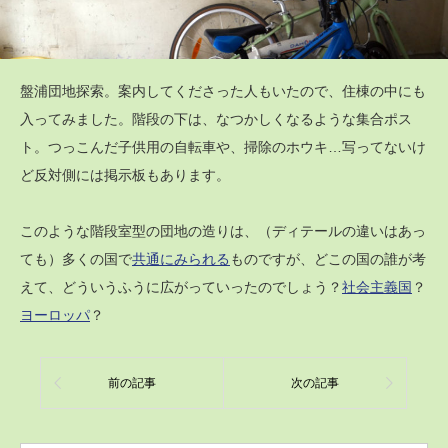
盤浦団地探索。案内してくださった人もいたので、住棟の中にも
入ってみました。階段の下は、なつかしくなるような集合ポス
ト。つっこんだ子供用の自転車や、掃除のホウキ…写ってないけ
ど反対側には掲示板もあります。
このような階段室型の団地の造りは、（ディテールの違いはあっ
ても）多くの国で
共通にみられる
ものですが、どこの国の誰が考
えて、どういうふうに広がっていったのでしょう？
社会主義国
？
ヨーロッパ
？
前の記事
次の記事