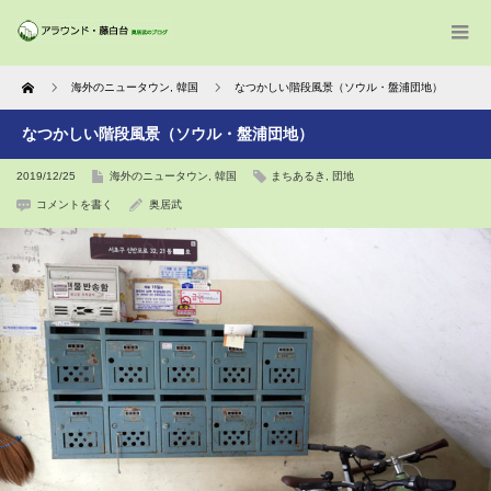
Home
海外のニュータウン
,
韓国
なつかしい階段風景（ソウル・盤浦団地）
なつかしい階段風景（ソウル・盤浦団地）
2019/12/25
海外のニュータウン
,
韓国
まちあるき
,
団地
コメントを書く
奥居武