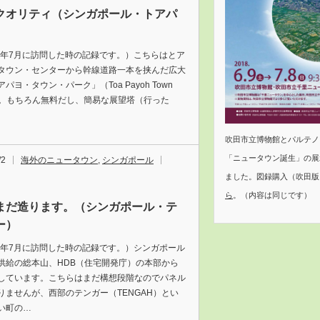
クオリティ（シンガポール・トアパ
18年7月に訪問した時の記録です。）こちらはとア
タウン・センターから幹線道路一本を挟んだ広大
パヨ・タウン・パーク」（Toa Payoh Town
k）。もちろん無料だし、簡易な展望塔（行った
吹田市立博物館とパルテノン
「ニュータウン誕生」の展
/2
海外のニュータウン
,
シンガポール
ました。図録購入（吹田版
ら
。（内容は同じです）
まだ造ります。（シンガポール・テ
ー）
18年7月に訪問した時の記録です。）シンガポール
供給の総本山、HDB（住宅開発庁）の本部から
しています。こちらはまだ構想段階なのでパネル
りませんが、西部のテンガー（TENGAH）とい
い町の…