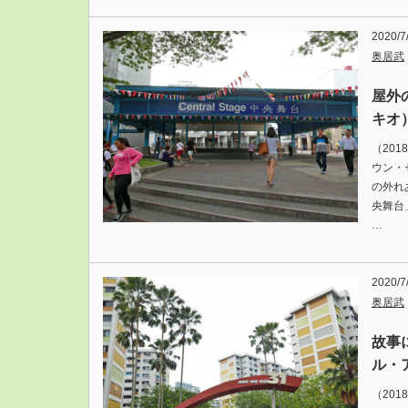
2020/7
奥居武
屋外
キオ
（20
ウン・
の外れあ
央舞台
…
2020/7
奥居武
故事
ル・
（20