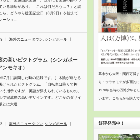
げると、国旗国旗国旗…。ほかにも国旗の飾りつ
ている場所があり、「これは何だろう…？」と調
たら、どうやら建国記念日（8月9日）を控えて
レーショ…
/9
海外のニュータウン
,
シンガポール
度の高いピクトグラム（シンガポー
アンモキオ）
幕末から大阪・関西万博ま
18年7月に訪問した時の記録です。）木陰が連なる
り・ウラオモテが多面的に
掲げられたピクトグラム。「自転車は降りて押
1970年当時の万博少年と
いう指示ですが、英語が添えられているものの、
ルで完成度の高いデザインです。どこかのダサイ
います。
こちら
から購入で
板とは大違…
好評発売中！
/8
海外のニュータウン
,
シンガポール