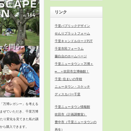
リンク
千里パブリックデザイン
せんりプラットフォーム
千里キャンドルロードPJT
千里市民フォーラム
藤白台のホームページ
千里ニュータウン＋万博＋
∞…＝吹田市立博物館！
千里･住まいの学校
ニュータウン・スケッチ
ディスカバー千里
「万博レガシー」を考える
千里ニュータウン情報館
まぜていただき、千里万博
吹田市（計画調整室）
わたり変化を見てきた私の講
豊中市（千里ニュータウンの
から購入できます。
再生）