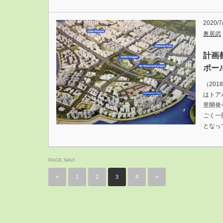
2020/7
奥居武
計画
ポー
（20
はトア
里開発
ごく一
となっ
PAGE NAVI
«
1
2
3
4
»