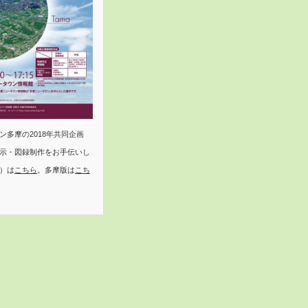
多摩の2018年共同企画
示・図録制作をお手伝いし
）は
こちら
。多摩版は
こち