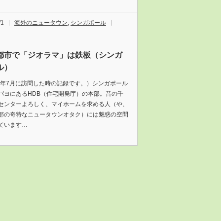
/1
海外のニュータウン
,
シンガポール
都市で「ジオラマ」は鉄板（シンガ
ル）
18年7月に訪問した時の記録です。）シンガポール
パヨにあるHDB（住宅開発庁）の本部。昔の千
センターよろしく、マイホームを求める人（や、
部の奇特なニュータウンオタク）には魅惑の空間
ています…