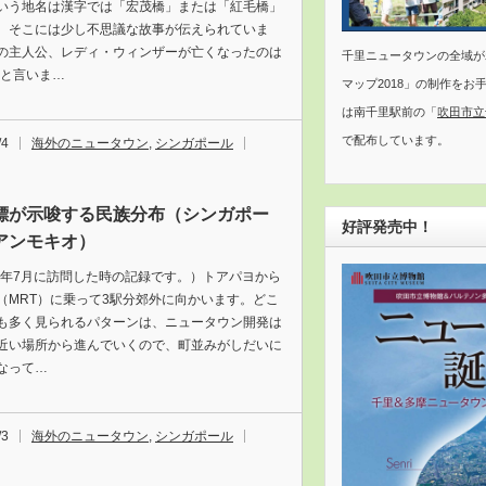
いう地名は漢字では「宏茂橋」または「紅毛橋」
、そこには少し不思議な故事が伝えられていま
の主人公、レディ・ウィンザーが亡くなったのは
千里ニュータウンの全域が
年と言いま…
マップ2018」の制作をお
は南千里駅前の「
吹田市立
で配布しています。
/4
海外のニュータウン
,
シンガポール
標が示唆する民族分布（シンガポー
好評発売中！
アンモキオ）
18年7月に訪問した時の記録です。）トアパヨから
（MRT）に乗って3駅分郊外に向かいます。どこ
も多く見られるパターンは、ニュータウン開発は
近い場所から進んでいくので、町並みがしだいに
なって…
/3
海外のニュータウン
,
シンガポール