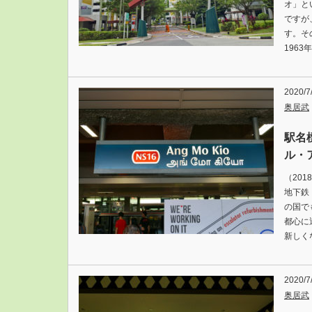
オ」と
ですが
す。そ
1963
2020/7
奥居武
駅名
ル・
（20
地下鉄
の国で
都心に
新しく
2020/7
奥居武