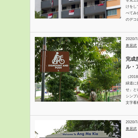
を見上
けをし
べてみ
のデコ
2020/7
奥居武
完成
ル・
（20
緑道に
せ」と
シンプ
文字看
2020/7
奥居武