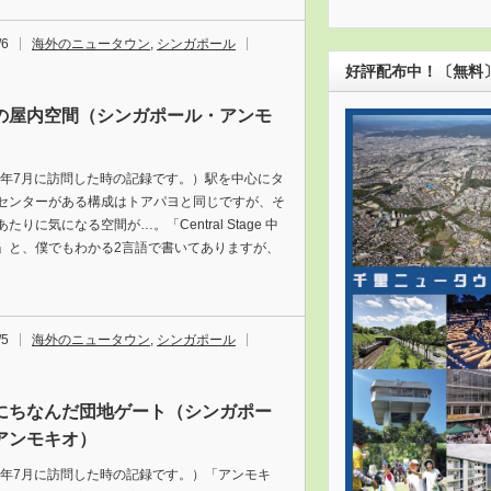
/6
海外のニュータウン
,
シンガポール
好評配布中！〔無料
の屋内空間（シンガポール・アンモ
）
18年7月に訪問した時の記録です。）駅を中心にタ
センターがある構成はトアパヨと同じですが、そ
たりに気になる空間が…。「Central Stage 中
」と、僕でもわかる2言語で書いてありますが、
/5
海外のニュータウン
,
シンガポール
にちなんだ団地ゲート（シンガポー
アンモキオ）
18年7月に訪問した時の記録です。）「アンモキ