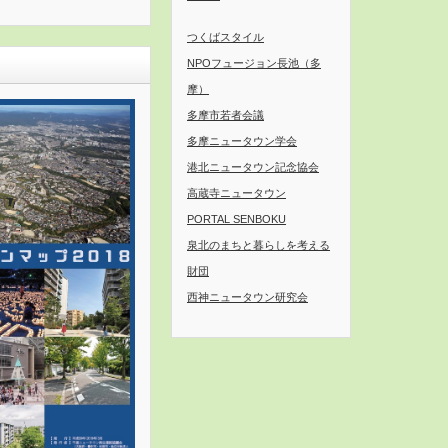
つくばスタイル
〕
NPOフュージョン長池（多
摩）
多摩市若者会議
多摩ニュータウン学会
港北ニュータウン記念協会
高蔵寺ニュータウン
PORTAL SENBOKU
泉北のまちと暮らしを考える
財団
西神ニュータウン研究会