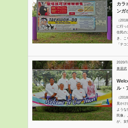
カラ
ンガ
（20
に行っ
住民の
き、こ
「テコ
2020/7
奥居武
Wel
ル・
（20
見かけ
ような
民像」
が、女