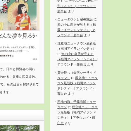
ナ）
に
ナザルバエフ氏の手
形（2017） | アラウンド・
藤白台
より
ニュータウンと宗教施設
に
海の中に鳥居が見える（福
岡アイランドシティ） | ア
ラウンド・藤白台
より
埋立地ニュータウン最新版
（福岡アイランドシティ）
に
海の中に鳥居が見える
（福岡アイランドシティ） |
アラウンド・藤白台
より
で。日本と博覧会の関わ
黄昏待ち（金沢シーサイド
わかる！貴重な図版多数。
タウン）
に
埋立地ニュータ
ウン最新版（福岡アイラン
して、私の証言も採録されて
ドシティ） | アラウンド・
きます。
藤白台
より
団地の海…千葉海浜ニュー
タウン
に
埋立地ニュータウ
ン最新版（福岡アイランド
シティ） | アラウンド・藤
白台
より