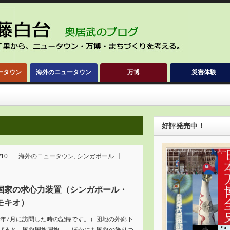
ータウン
海外のニュータウン
万博
災害体験
好評発売中！
/10
海外のニュータウン
,
シンガポール
国家の求心力装置（シンガポール・
モキオ）
18年7月に訪問した時の記録です。）団地の外廊下