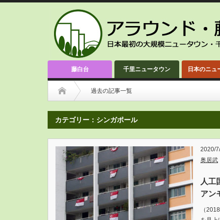
藤白台
千里ニュータウン
日本のニュ
過去の記事一覧
カテゴリー：シンガポール
2020/7
奥居武
人工
アン
（20