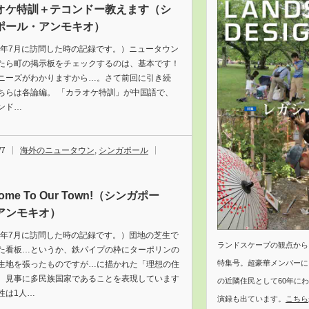
オケ特訓＋テコンドー教えます（シ
ポール・アンモキオ）
18年7月に訪問した時の記録です。）ニュータウン
たら町の掲示板をチェックするのは、基本です！
ニーズがわかりますから…。さて前回に引き続
ちらは各論編。 「カラオケ特訓」が中国語で、
ンド…
/7
海外のニュータウン
,
シンガポール
come To Our Town!（シンガポー
アンモキオ）
18年7月に訪問した時の記録です。）団地の芝生で
ランドスケープの観点から
た看板…というか、鉄パイプの枠にターポリンの
特集号。超豪華メンバーに
生地を張ったものですが…に描かれた「理想の住
。見事に多民族国家であることを表現しています
の近隣住民として60年に
性は1人…
演録も出ています。
こちら