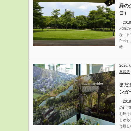
緑の
ヨ）
（20
パヨの
な「トア
Par
時…
2020/7
奥居武
まだ
ンガ
（20
の住宅
お届け
しかあ
う新し